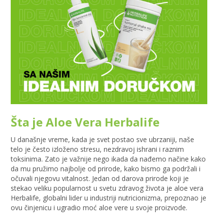
Šta je Aloe Vera Herbalife
U današnje vreme, kada je svet postao sve ubrzaniji, naše
telo je često izloženo stresu, nezdravoj ishrani i raznim
toksinima. Zato je važnije nego ikada da nađemo načine kako
da mu pružimo najbolje od prirode, kako bismo ga podržali i
očuvali njegovu vitalnost. Jedan od darova prirode koji je
stekao veliku popularnost u svetu zdravog života je aloe vera
Herbalife, globalni lider u industriji nutricionizma, prepoznao je
ovu činjenicu i ugradio moć aloe vere u svoje proizvode.