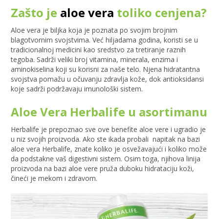
Zašto je
aloe vera
toliko cenjena?
Aloe vera je biljka koja je poznata po svojim brojnim
blagotvornim svojstvima. Već hiljadama godina, koristi se u
tradicionalnoj medicini kao sredstvo za tretiranje raznih
tegoba. Sadrži veliki broj vitamina, minerala, enzima i
aminokiselina koji su korisni za naše telo. Njena hidratantna
svojstva pomažu u očuvanju zdravlja kože, dok antioksidansi
koje sadrži podržavaju imunološki sistem.
Aloe Vera Herbalife u asortimanu
Herbalife je prepoznao sve ove benefite aloe vere i ugradio je
u niz svojih proizvoda. Ako ste ikada probali napitak na bazi
aloe vera Herbalife, znate koliko je osvežavajući i koliko može
da podstakne vaš digestivni sistem. Osim toga, njihova linija
proizvoda na bazi aloe vere pruža duboku hidrataciju koži,
čineći je mekom i zdravom.