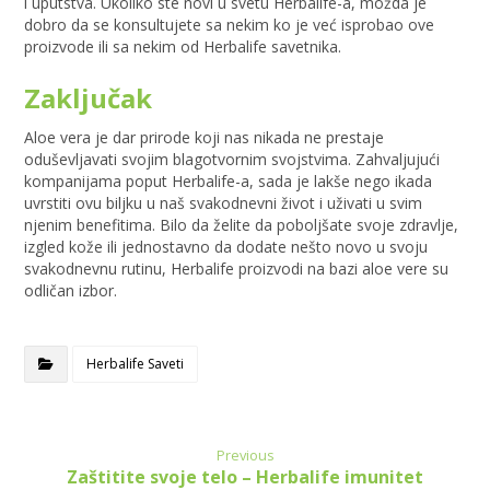
i uputstva. Ukoliko ste novi u svetu Herbalife-a, možda je
dobro da se konsultujete sa nekim ko je već isprobao ove
proizvode ili sa nekim od Herbalife savetnika.
Zaključak
Aloe vera je dar prirode koji nas nikada ne prestaje
oduševljavati svojim blagotvornim svojstvima. Zahvaljujući
kompanijama poput Herbalife-a, sada je lakše nego ikada
uvrstiti ovu biljku u naš svakodnevni život i uživati u svim
njenim benefitima. Bilo da želite da poboljšate svoje zdravlje,
izgled kože ili jednostavno da dodate nešto novo u svoju
svakodnevnu rutinu, Herbalife proizvodi na bazi aloe vere su
odličan izbor.
Herbalife Saveti
Previous
Zaštitite svoje telo – Herbalife imunitet