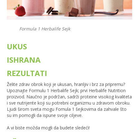
Formula 1 Herbalife Sejk
UKUS
ISHRANA
REZULTATI
Želite zdrav obrok koji je ukusan, hranljiv i brz za pripremu?
Upoznajte Formulu 1 Herbalife Sejk; prvi Herbalife Nutrition
proizvod. Naučno je podržan, sadrži proteine visokog kvaliteta
i sve nutrijente koji su potrebni organizmu u zdravom obroku.
Ljudi širom sveta mogu Fornula 1 šejkovima da zahvale što
su im pomogli da ispune svoje ciljeve.
A vi biste možda mogli da budete sledeći!