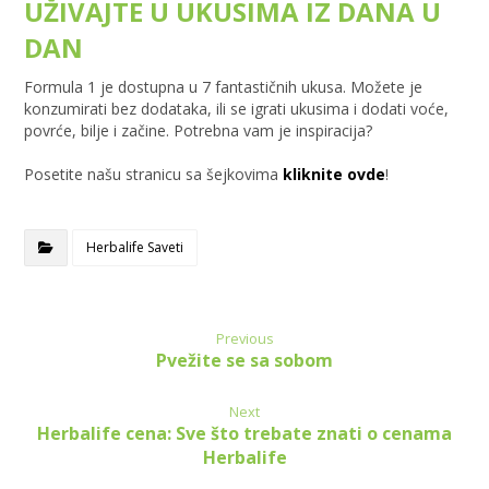
UŽIVAJTE U UKUSIMA IZ DANA U
DAN
Formula 1 je dostupna u 7 fantastičnih ukusa. Možete je
konzumirati bez dodataka, ili se igrati ukusima i dodati voće,
povrće, bilje i začine. Potrebna vam je inspiracija?
Posetite našu stranicu sa šejkovima
kliknite ovde
!
Herbalife Saveti
Previous
Pvežite se sa sobom
Next
Herbalife cena: Sve što trebate znati o cenama
Herbalife