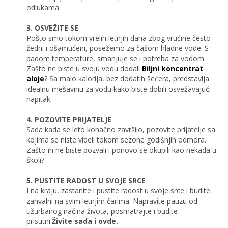
odlukama.
3. OSVEŽITE SE
Pošto smo tokom vrelih letnjih dana zbog vrućine često
žedni i ošamućeni, posežemo za čašom hladne vode. S
padom temperature, smanjuje se i potreba za vodom.
Zašto ne biste u svoju vodu dodali
Biljni koncentrat
aloje
? Sa malo kalorija, bez dodatih šećera, predstavlja
idealnu mešavinu za vodu kako biste dobili osvežavajući
napitak.
4. POZOVITE PRIJATELJE
Sada kada se leto konačno završilo, pozovite prijatelje sa
kojima se niste videli tokom sezone godišnjih odmora.
Zašto ih ne biste pozvali i ponovo se okupili kao nekada u
školi?
5. PUSTITE RADOST U SVOJE SRCE
I na kraju, zastanite i pustite radost u svoje srce i budite
zahvalni na svim letnjim čarima. Napravite pauzu od
užurbanog načina života, posmatrajte i budite
prisutni.
Živite sada i ovde.