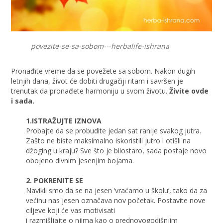
povezite-se-sa-sobom---herbalife-ishrana
Pronađite vreme da se povežete sa sobom. Nakon dugih
letnjih dana, život će dobiti drugačiji ritam i savršen je
trenutak da pronađete harmoniju u svom životu.
Živite ovde
i sada.
1.ISTRAŽUJTE IZNOVA
Probajte da se probudite jedan sat ranije svakog jutra.
Zašto ne biste maksimalno iskoristili jutro i otišli na
džoging u kraju? Sve što je bilostaro, sada postaje novo
obojeno divnim jesenjim bojama.
2. POKRENITE SE
Navikli smo da se na jesen ‘vraćamo u školu’, tako da za
većinu nas jesen označava nov početak. Postavite nove
ciljeve koji će vas motivisati
i razmišljajte o njima kao o prednovogodišnjim