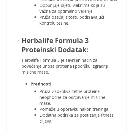
Dopunjuje dijetu vlaknima koja su
važna za optimalno varenje.
Pruža osećaj sitosti, podržavajući
kontrolu težine.
Herbalife Formula 3
Proteinski Dodatak:
Herbalife Formula 3
je savršen način za
povećanje unosa proteina i podršku izgradnji
mišićne mase.
Prednosti:
Pruža visokokvalitetne proteine
neophodne za održavanje mišićne
mase.
Pomaže u oporavku nakon treninga.
Dodatna podrška za postizanje fitness
ciljeva.