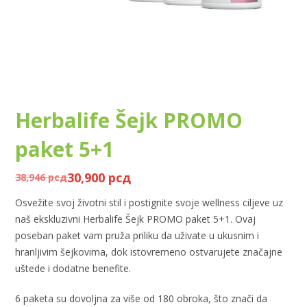
Herbalife Šejk PROMO
paket 5+1
30,900
рсд
38,946
рсд
Osvežite svoj životni stil i postignite svoje wellness ciljeve uz
naš ekskluzivni Herbalife Šejk PROMO paket 5+1. Ovaj
poseban paket vam pruža priliku da uživate u ukusnim i
hranljivim šejkovima, dok istovremeno ostvarujete značajne
uštede i dodatne benefite.
6 paketa su dovoljna za više od 180 obroka, što znači da