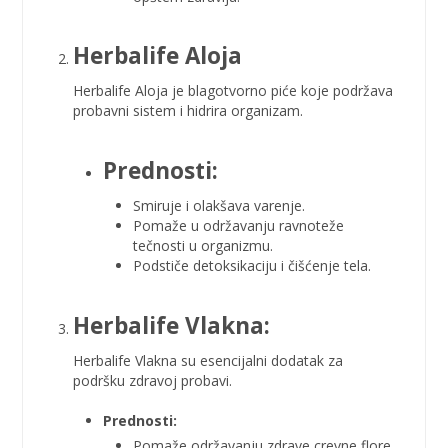
Herbalife Aloja
Herbalife Aloja
je blagotvorno piće koje podržava
probavni sistem i hidrira organizam.
Prednosti:
Smiruje i olakšava varenje.
Pomaže u održavanju ravnoteže
tečnosti u organizmu.
Podstiče detoksikaciju i čišćenje tela.
Herbalife Vlakna:
Herbalife Vlakna
su esencijalni dodatak za
podršku zdravoj probavi.
Prednosti:
Pomaže održavanju zdrave crevne flore.