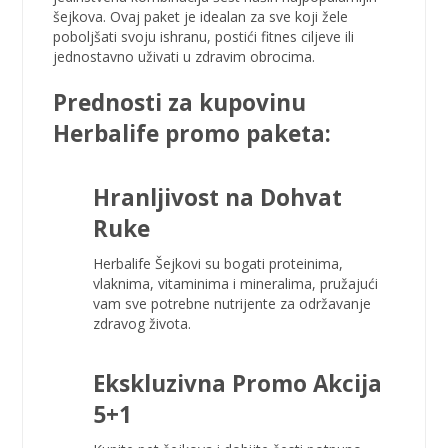
šejkova. Ovaj paket je idealan za sve koji žele
poboljšati svoju ishranu, postići fitnes ciljeve ili
jednostavno uživati u zdravim obrocima.
Prednosti za
kupovinu
Herbalife promo paketa:
Hranljivost na Dohvat
Ruke
Herbalife Šejkovi su bogati proteinima,
vlaknima, vitaminima i mineralima, pružajući
vam sve potrebne nutrijente za održavanje
zdravog života.
Ekskluzivna Promo
Akcija
5+1