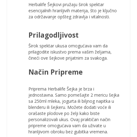
Herbalife Šejkovi pružaju širok spektar
esencijalnih hranljivih materija, što je ključno
za održavanje opšteg zdravlja i vitalnosti.
Prilagodljivost
Širok spektar ukusa omogućava vam da
prilagodite iskustvo prema vašim željama,
čineći ove šejkove prijatnim za svakoga.
Način
Pripreme
Priprema Herbalife Šejka je brza i
jednostavna. Samo pomešajte 2 mericu šejka
sa 250ml mleka, jogurta ili biljnog napitka u
blenderu ili šejkeru. Možete dodati voće ili
orašaste plodove po želji kako biste
personalizovali ukus. Ovaj praktičan način
pripreme omogućava vam da uživate u
hranljivom obroku bez gubitka vremena.