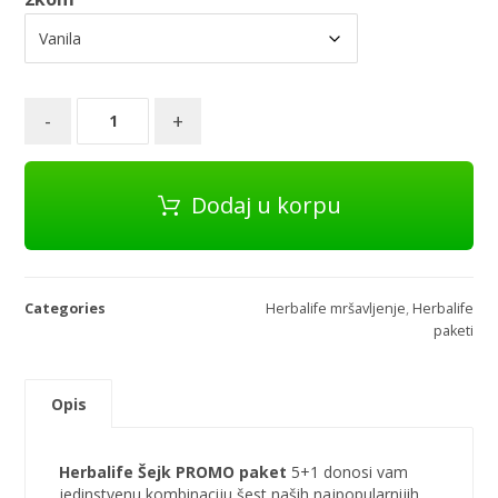
-
+
Dodaj u korpu
Categories
Herbalife mršavljenje
,
Herbalife
paketi
Opis
Herbalife Šejk PROMO paket
5+1 donosi vam
jedinstvenu kombinaciju šest naših najpopularnijih