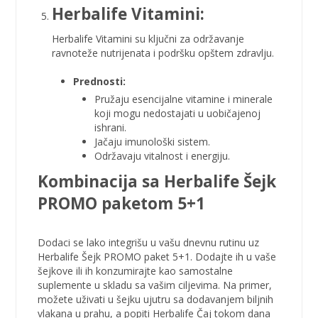
Herbalife Vitamini:
Herbalife Vitamini
su ključni za održavanje
ravnoteže nutrijenata i podršku opštem zdravlju.
Prednosti:
Pružaju esencijalne vitamine i minerale
koji mogu nedostajati u uobičajenoj
ishrani.
Jačaju imunološki sistem.
Održavaju vitalnost i energiju.
Kombinacija sa Herbalife Šejk
PROMO paketom 5+1
Dodaci se lako integrišu u vašu dnevnu rutinu uz
Herbalife Šejk PROMO paket 5+1. Dodajte ih u vaše
šejkove ili ih konzumirajte kao samostalne
suplemente u skladu sa vašim ciljevima. Na primer,
možete uživati u šejku ujutru sa dodavanjem biljnih
vlakana u prahu, a popiti Herbalife Čaj tokom dana