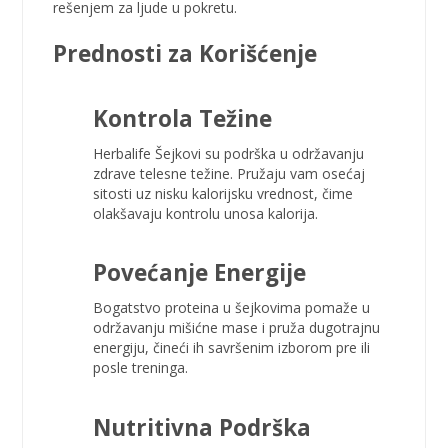
rešenjem za ljude u pokretu.
Prednosti
za Korišćenje
Kontrola Težine
Herbalife Šejkovi su podrška u održavanju
zdrave telesne težine. Pružaju vam osećaj
sitosti uz nisku kalorijsku vrednost, čime
olakšavaju kontrolu unosa kalorija.
Povećanje
Energije
Bogatstvo proteina u šejkovima pomaže u
održavanju mišićne mase i pruža dugotrajnu
energiju, čineći ih savršenim izborom pre ili
posle treninga.
Nutritivna
Podrška