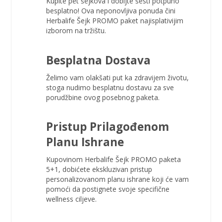
Kupite pet šejkova i dobijte šesti potpuno
besplatno! Ova neponovljiva ponuda čini
Herbalife Šejk PROMO paket najisplativijim
izborom na tržištu.
Besplatna
Dostava
Želimo vam olakšati put ka zdravijem životu,
stoga nudimo besplatnu dostavu za sve
porudžbine ovog posebnog paketa.
Pristup
Prilagođenom
Planu Ishrane
Kupovinom Herbalife Šejk PROMO paketa
5+1, dobićete ekskluzivan pristup
personalizovanom planu ishrane koji će vam
pomoći da postignete svoje specifične
wellness ciljeve.