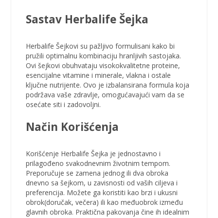
Sastav Herbalife Šejka
Herbalife Šejkovi
su pažljivo formulisani kako bi
pružili optimalnu kombinaciju hranljivih sastojaka.
Ovi šejkovi obuhvataju visokokvalitetne proteine,
esencijalne vitamine i minerale, vlakna i ostale
ključne nutrijente. Ovo je izbalansirana formula koja
podržava vaše zdravlje, omogućavajući vam da se
osećate siti i zadovoljni.
Način
Korišćenja
Korišćenje Herbalife Šejka je jednostavno i
prilagođeno svakodnevnim životnim tempom.
Preporučuje se zamena jednog ili dva obroka
dnevno sa šejkom, u zavisnosti od vaših ciljeva i
preferencija. Možete ga koristiti kao brzi i ukusni
obrok(doručak, večera) ili kao međuobrok između
glavnih obroka. Praktična pakovanja čine ih idealnim