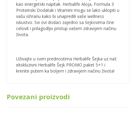
kao energetski napitak. Herbalife Aloja, Formula 3
Proteinski Dodatak i Vitamini mogu se lako uklopiti u
vašu ishranu kako bi unapredili vaše wellness
iskustvo. Svi ovi dodaci zajedno sa šejkovima čine
celovit i prilagodljiv pristup vašem zdravijem načinu
života.
Uživajte u svim prednostima Herbalife Šejka uz naš
ekskluzivni Herbalife Šejk PROMO paket 5+1 i
krenite putem ka boljem i zdravijem načinu života!
Povezani proizvodi