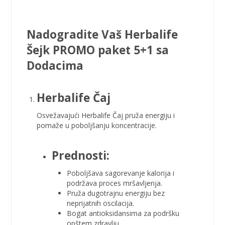
Nadogradite Vaš Herbalife
Šejk PROMO paket 5+1 sa
Dodacima
Herbalife Čaj
Osvežavajući Herbalife Čaj pruža energiju i
pomaže u poboljšanju koncentracije.
Prednosti:
Poboljšava sagorevanje kalorija i
podržava proces mršavljenja.
Pruža dugotrajnu energiju bez
neprijatnih oscilacija.
Bogat antioksidansima za podršku
opštem zdravlju.