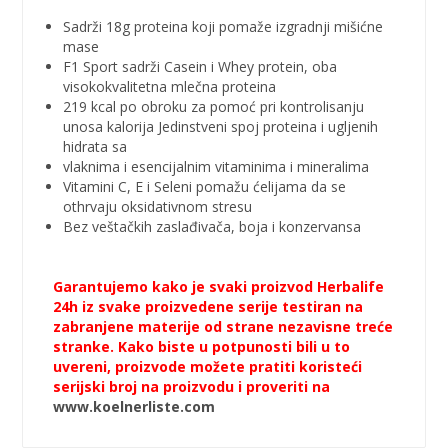
Sadrži 18g proteina koji pomaže izgradnji mišićne
mase
F1 Sport sadrži Casein i Whey protein, oba
visokokvalitetna mlečna proteina
219 kcal po obroku za pomoć pri kontrolisanju
unosa kalorija Jedinstveni spoj proteina i ugljenih
hidrata sa
vlaknima i esencijalnim vitaminima i mineralima
Vitamini C, E i Seleni pomažu ćelijama da se
othrvaju oksidativnom stresu
Bez veštačkih zaslađivača, boja i konzervansa
Garantujemo kako je svaki proizvod Herbalife
24h iz svake proizvedene serije testiran na
zabranjene materije od strane nezavisne treće
stranke. Kako biste u potpunosti bili u to
uvereni, proizvode možete pratiti koristeći
serijski broj na proizvodu i proveriti na
www.koelnerliste.com