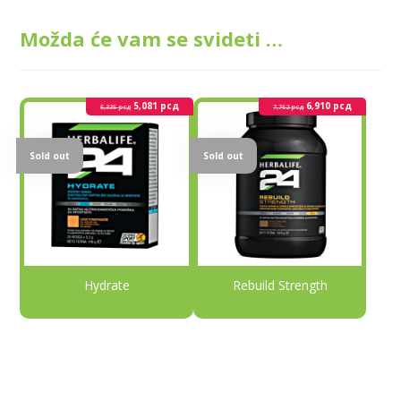
Možda će vam se svideti …
5,081
рсд
6,910
рсд
5,335
рсд
7,762
рсд
Sold out
Sold out
Hydrate
Rebuild Strength