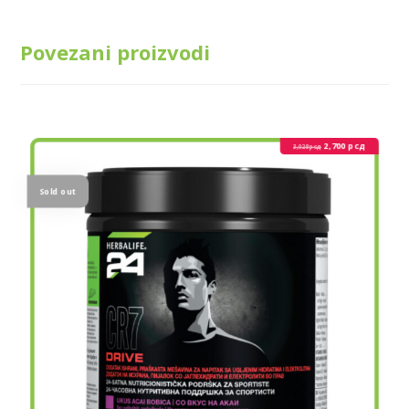
Povezani proizvodi
2,700
рсд
3,028
рсд
Sold out